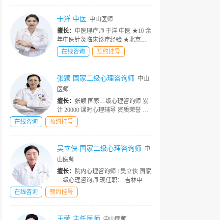
外学术会议及科内课题研究 从医经
历： 洪岩医生一直在精神心理科...
于洋 中医
中山医师
擅长：
中医理疗师 于洋 中医 ★10 余
年中医针灸临床诊疗经验 ★北京中
医药大学毕业 ★吉林中山医院中医
在线咨询
预约挂号
★中医针灸传承人 ★中医康复理疗
医师 擅长领域 传统针灸、董氏奇
穴、面针、背俞针法、鬼门十三...
张颖 国家二级心理咨询师
中山
医师
擅长：
张颖 国家二级心理咨询师 累
计 20000 课时心理辅导 资质荣誉 ★
高级心理咨询专家 ★中国心理咨询
在线咨询
预约挂号
师协会会员 ★中国科学院心理研究
所进修 ★家庭系统诊断师 ★婚姻辅
导师 简介详情 擅长对青少年...
吴立侠 国家二级心理咨询师
中
山医师
擅长：
院内心理咨询师 l 吴立侠 国家
二级心理咨询师 现任职： 吉林中山
医院资深心理咨询师、分析师 2 万 +
在线咨询
预约挂号
个案咨询时长 资质荣誉 ★儿童 青少
年行为教育 专家 ★ 情绪管理、心理
疗愈专家 ★ 特殊孩子...
王荣 主任医师
中山医师