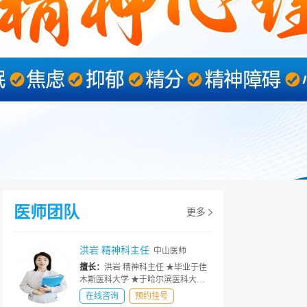
医师团队
更多
洪岩 精神科主任
中山医师
擅长：
洪岩 精神科主任 ★毕业于佳
木斯医科大学 ★于哈尔滨医科大学
附属第一医院精神科进修 ★省中医
在线咨询
预约挂号
药学神志分会会员 ★多次参加省内