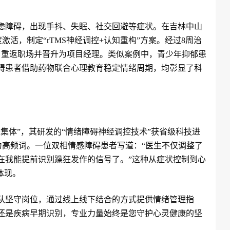
焦虑障碍，出现手抖、失眠、社交回避等症状。在吉林中山
激活，制定“rTMS神经调控+认知重构”方案。经过8周治
，重返职场并晋升为项目经理。类似案例中，青少年抑郁患
碍患者借助药物联合心理教育稳定情绪周期，均彰显了科
集体”，其研发的“情绪障碍神经调控技术”获省级科技进
成为高频词。一位双相情感障碍患者写道：“医生不仅调整了
在我能提前识别躁狂发作的信号了。”这种从症状控制到心
体现。
队坚守岗位，通过线上线下结合的方式提供情绪管理指
还是疾病早期识别，专业力量始终是您守护心灵健康的坚