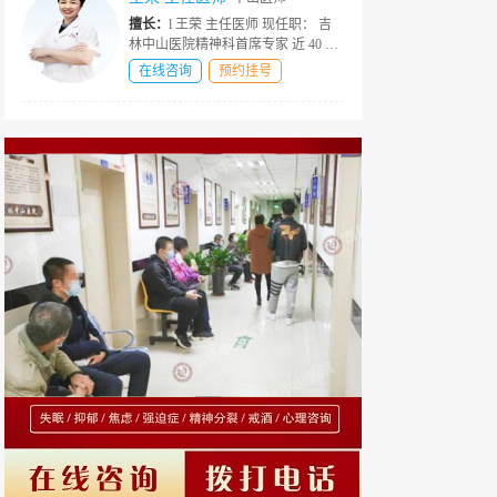
擅长：
l 王荣 主任医师 现任职： 吉
林中山医院精神科首席专家 近 40 年
资深精神心理临床诊疗经验 社会荣
在线咨询
预约挂号
誉 ★中国医师协会精神科医师分会
会员 ★撰写国家级医学期刊多篇权
威论文 ★北京大学精神卫生研...