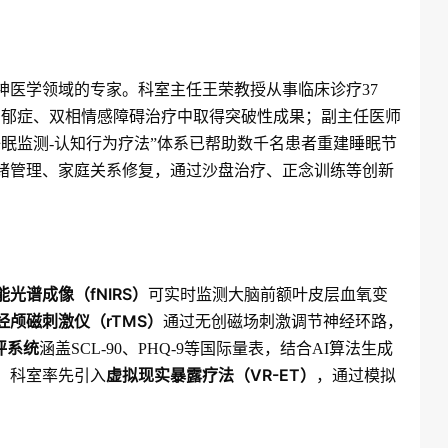
神医学领域的专家。科室主任王荣教授从事临床诊疗37
抑郁症、双相情感障碍治疗中取得突破性成果；副主任医师
眠监测-认知行为疗法”体系已帮助数千名患者重建睡眠节
绪管理、家庭关系修复，通过沙盘治疗、正念训练等创新
光谱成像（fNIRS）
可实时监测大脑前额叶皮层血氧变
经颅磁刺激仪（rTMS）
通过无创磁场刺激调节神经环路，
评系统
涵盖SCL-90、PHQ-9等国际量表，结合AI算法生成
虚拟现实暴露疗法（VR-ET）
，科室率先引入
，通过模拟