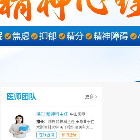
医师团队
更多
洪岩 精神科主任
中山医师
擅长：
洪岩 精神科主任 ★毕业于佳
木斯医科大学 ★于哈尔滨医科大学
附属第一医院精神科进修 ★省中医
在线咨询
预约挂号
药学神志分会会员 ★多次参加省内