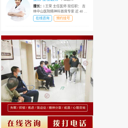
擅长：
l 王荣 主任医师 现任职： 吉
林中山医院精神科首席专家 近 40 年
资深精神心理临床诊疗经验 社会荣
在线咨询
预约挂号
誉 ★中国医师协会精神科医师分会
会员 ★撰写国家级医学期刊多篇权
威论文 ★北京大学精神卫生研...