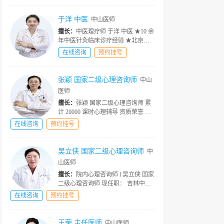
外学术会议及科内课题研究 从医经
历： 洪岩医生一直在精神心理科...
于洋 中医
中山医师
擅长：
中医理疗师 于洋 中医 ★10 余
年中医针灸临床诊疗经验 ★北京中
医药大学毕业 ★吉林中山医院中医
在线咨询
预约挂号
★中医针灸传承人 ★中医康复理疗
医师 擅长领域 传统针灸、董氏奇
穴、面针、背俞针法、鬼门十三...
张颖 国家二级心理咨询师
中山
医师
擅长：
张颖 国家二级心理咨询师 累
计 20000 课时心理辅导 资质荣誉 ★
高级心理咨询专家 ★中国心理咨询
在线咨询
预约挂号
师协会会员 ★中国科学院心理研究
所进修 ★家庭系统诊断师 ★婚姻辅
导师 简介详情 擅长对青少年...
吴立侠 国家二级心理咨询师
中
山医师
擅长：
院内心理咨询师 l 吴立侠 国家
二级心理咨询师 现任职： 吉林中山
医院资深心理咨询师、分析师 2 万 +
在线咨询
预约挂号
个案咨询时长 资质荣誉 ★儿童 青少
年行为教育 专家 ★ 情绪管理、心理
疗愈专家 ★ 特殊孩子...
王荣 主任医师
中山医师