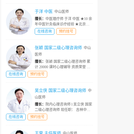
外学术会议及科内课题研究 从医经
历： 洪岩医生一直在精神心理科...
于洋 中医
中山医师
擅长：
中医理疗师 于洋 中医 ★10 余
年中医针灸临床诊疗经验 ★北京中
医药大学毕业 ★吉林中山医院中医
在线咨询
预约挂号
★中医针灸传承人 ★中医康复理疗
医师 擅长领域 传统针灸、董氏奇
穴、面针、背俞针法、鬼门十三...
张颖 国家二级心理咨询师
中山
医师
擅长：
张颖 国家二级心理咨询师 累
计 20000 课时心理辅导 资质荣誉 ★
高级心理咨询专家 ★中国心理咨询
在线咨询
预约挂号
师协会会员 ★中国科学院心理研究
所进修 ★家庭系统诊断师 ★婚姻辅
导师 简介详情 擅长对青少年...
吴立侠 国家二级心理咨询师
中
山医师
擅长：
院内心理咨询师 l 吴立侠 国家
二级心理咨询师 现任职： 吉林中山
医院资深心理咨询师、分析师 2 万 +
在线咨询
预约挂号
个案咨询时长 资质荣誉 ★儿童 青少
年行为教育 专家 ★ 情绪管理、心理
疗愈专家 ★ 特殊孩子...
王荣 主任医师
中山医师