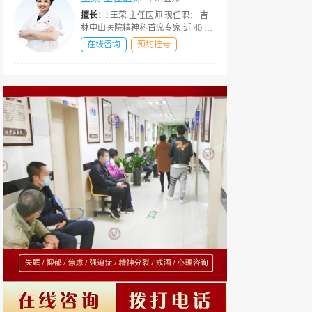
擅长：
l 王荣 主任医师 现任职： 吉
林中山医院精神科首席专家 近 40 年
资深精神心理临床诊疗经验 社会荣
在线咨询
预约挂号
誉 ★中国医师协会精神科医师分会
会员 ★撰写国家级医学期刊多篇权
威论文 ★北京大学精神卫生研...