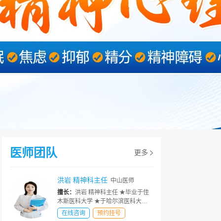
医师团队
更多
洪岩 精神科主任
中山医师
擅长：
洪岩 精神科主任 ★毕业于佳
木斯医科大学 ★于哈尔滨医科大学
附属第一医院精神科进修 ★省中医
在线咨询
预约挂号
药学神志分会会员 ★多次参加省内